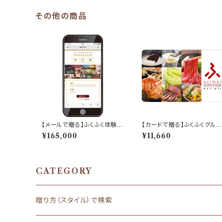
その他の商品
【メールで贈る】ふくふく体験
【カードで贈る】ふくふくグルメ
「EXEPASS」ギフト「150,00
「AJIWAI」ギフト「10,000ポ
¥165,000
¥11,660
0ポイント分」
イント分」
CATEGORY
贈り方（スタイル）で検索