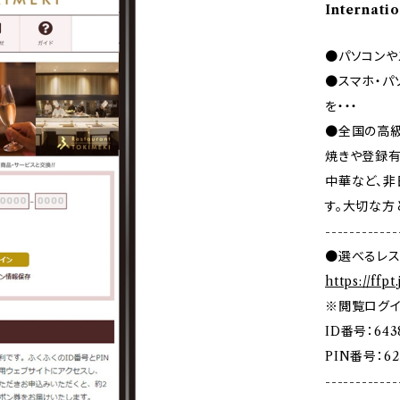
Internatio
●パソコンや
●スマホ・パ
を・・・
●全国の高級
焼きや登録有
中華など、
す。大切な方
------------
●選べるレス
https://ffpt
※閲覧ログ
ID番号：643
PIN番号：62
------------