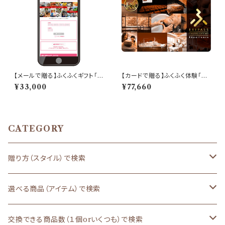
【メールで贈る】ふくふくギフト「3
【カードで贈る】ふくふく体験「EX
0,000ポイント分」
EPASS」ギフト「70,000ポイン
¥33,000
¥77,660
ト分」
CATEGORY
贈り方（スタイル）で検索
Mail(SNS)でGIFT
選べる商品（アイテム）で検索
10,000点の商品からいくつも選べるPOINT GIFT
CardでGIFT
雑貨・グルメ・体験がいくつも選べる
交換できる商品数（１個orいくつも）で検索